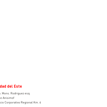
dad del Este
. Mons. Rodriguez esq.
e Anisimof
v
icio Corporativo Regional Km. 4