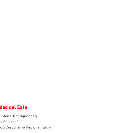
dad del Este
. Mons. Rodriguez esq.
e Anisimof
v
icio Corporativo Regional Km. 4